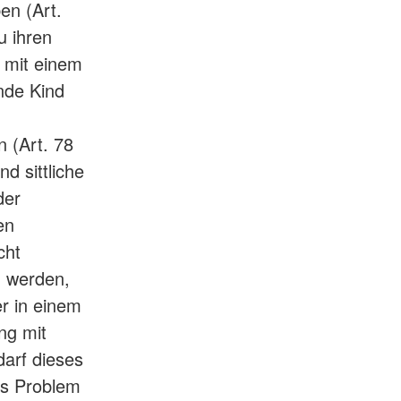
en (Art.
u ihren
e mit einem
nde Kind
 (Art. 78
nd sittliche
der
en
cht
n werden,
r in einem
ng mit
darf dieses
res Problem