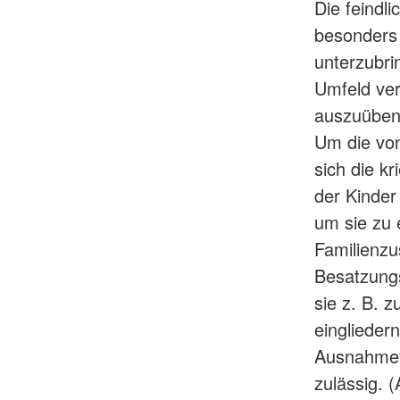
Die feindli
besonders 
unterzubri
Umfeld ver
auszuüben 
Um die vo
sich die k
der Kinder
um sie zu e
Familienzu
Besatzungs
sie z. B. 
eingliedern
Ausnahmefä
zulässig. (