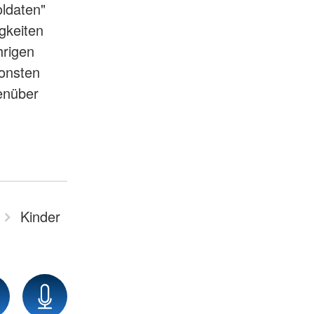
ldaten"
igkeiten
hrigen
sonsten
genüber
Kinder