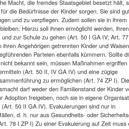
che Macht, die fremdes Staatsgebiet besetzt hält, s
für die Bedürfnisse der Kinder sorgen. Sie sind gu
ngen und zu verpflegen. Zudem sollen sie in ihrem k
bleiben: Hierzu soll ihnen ermöglicht werden, ihre
und zur Schule zu gehen (Art. 50 I GA IV; Art. 77 
n ihren Angehörigen getrennten Kinder und Waise
riegführenden Parteien ebenfalls kümmern. Sollte di
 nicht bekannt sein, müssen Maßnahmen ergriffen
rmitteln (Art. 50 II, IV GA IV) und eine zügige
sammenführung zu ermöglichen (Art. 74 ZP I). Di
macht darf weder den Familienstand der Kinder v
zur Adoption freigeben, noch sie in eigene Organisa
 (Art. 50 II GA IV). Evakuierungen sind nur in
llen, d. h. nur aus Gesundheits- oder Sicherheit
Art. 78 I ZP I) Zu einer Evakuierung auf Zeit muss 