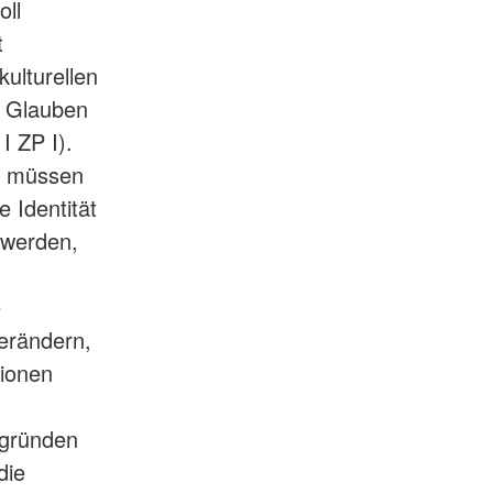
oll
t
ulturellen
n Glauben
I ZP I).
n müssen
e Identität
 werden,
e
erändern,
tionen
sgründen
die