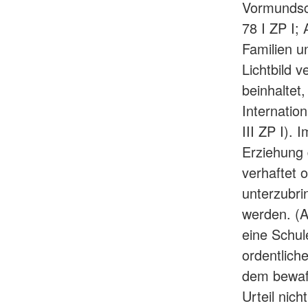
Vormundsch
78 I ZP I; 
Familien un
Lichtbild 
beinhaltet
Internatio
III ZP I). 
Erziehung 
verhaftet 
unterzubri
werden. (A
eine Schul
ordentlich
dem bewaff
Urteil nic