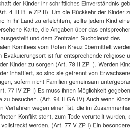
aft der Kinder ihr schriftliches Einverständnis geb
Art. 4 III lit. e ZP II). Um die Rückkehr der Kinder z
d in ihr Land zu erleichtern, sollte jedem Kind ein
versehene Karte, die Angaben über das entspreche
, ausgestellt und dem Zentralen Suchdienst des
nalen Komitees vom Roten Kreuz übermittelt werden
Im Evakuierungsort ist für entsprechende religiöse u
der Kinder zu sorgen (Art. 78 II ZP I). Werden Kin
oder inhaftiert, so sind sie getrennt von Erwachsen
ngen, sofern nicht Familien gemeinsam untergebra
rt. 77 IV ZP I) Es muss ihnen Möglichkeit gegebe
e zu besuchen. (Art. 94 II GA IV) Auch wenn Kinde
en Verfahren wegen einer Tat, die im Zusammenha
neten Konflikt steht, zum Tode verurteilt wurden, 
ht vollstreckt werden. (Art. 77 V ZP I) Ein besonde