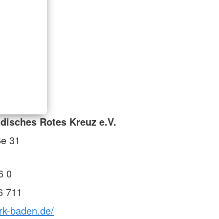
isches Rotes Kreuz e.V.
ße 31
6 0
6 711
rk-baden.de/