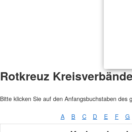
Rotkreuz Kreisverbänd
Bitte klicken Sie auf den Anfangsbuchstaben des 
A
B
C
D
E
F
G