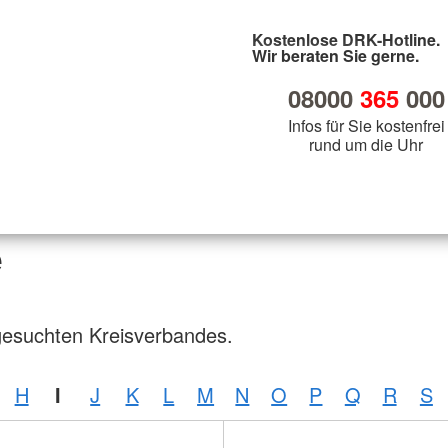
Kostenlose DRK-Hotline.
Wir beraten Sie gerne.
08000
365
000
Infos für Sie kostenfrei
rund um die Uhr
e
gesuchten Kreisverbandes.
H
I
J
K
L
M
N
O
P
Q
R
S