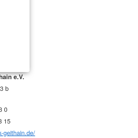
hain e.V.
3 b
3 0
3 15
k-geithain.de/