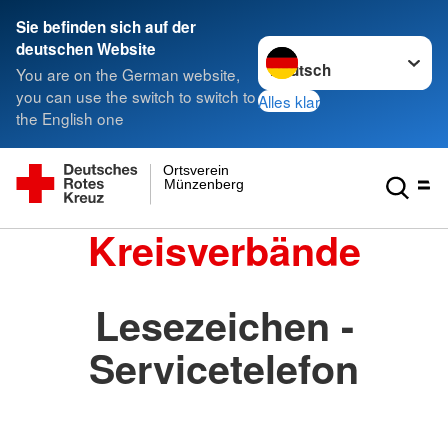
Sie befinden sich auf der
Sprache wechseln zu
deutschen Website
You are on the German website,
you can use the switch to switch to
Alles klar
the English one
Ortsverein
Münzenberg
Kreisverbände
Lesezeichen -
Servicetelefon