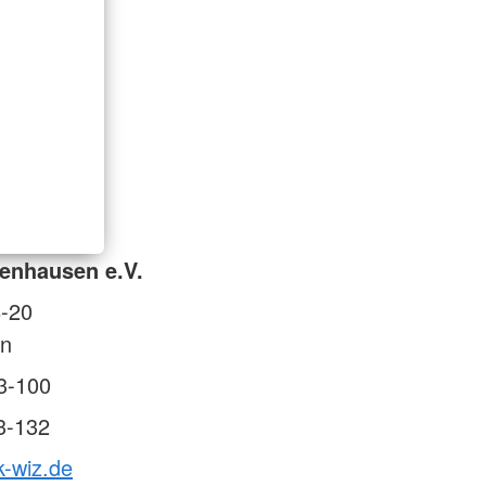
enhausen e.V.
8-20
n
3-100
3-132
k-wiz.de