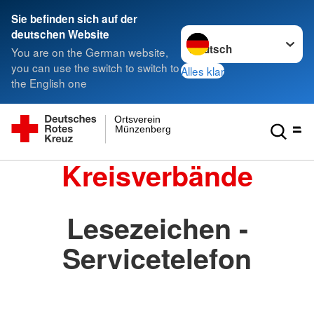
Sie befinden sich auf der
Sprache wechseln zu
deutschen Website
You are on the German website,
you can use the switch to switch to
Alles klar
the English one
Ortsverein
Münzenberg
Kreisverbände
Lesezeichen -
Servicetelefon