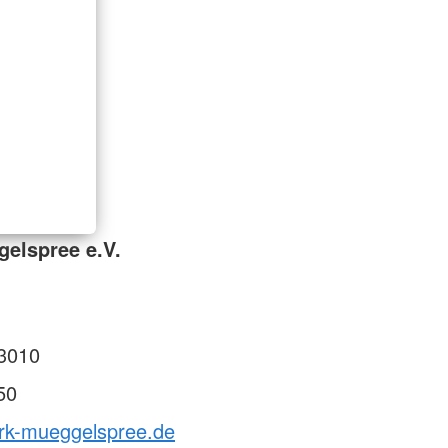
elspree e.V.
3010
50
drk-mueggelspree.de