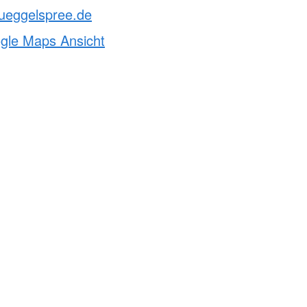
ueggelspree.de
ogle Maps Ansicht