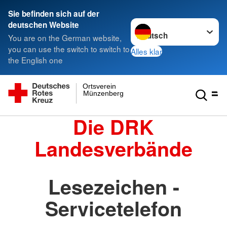
Sie befinden sich auf der
Sprache wechseln zu
deutschen Website
You are on the German website,
you can use the switch to switch to
Alles klar
the English one
Ortsverein
Münzenberg
Die DRK
Landesverbände
Lesezeichen -
Servicetelefon