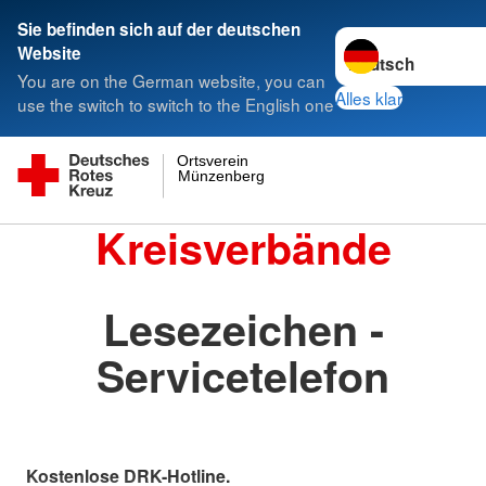
Sie befinden sich auf der deutschen
Sprache wechseln 
Website
You are on the German website, you can
Alles klar
use the switch to switch to the English one
Ortsverein
Münzenberg
Kreisverbände
Lesezeichen -
Servicetelefon
Kostenlose DRK-Hotline.