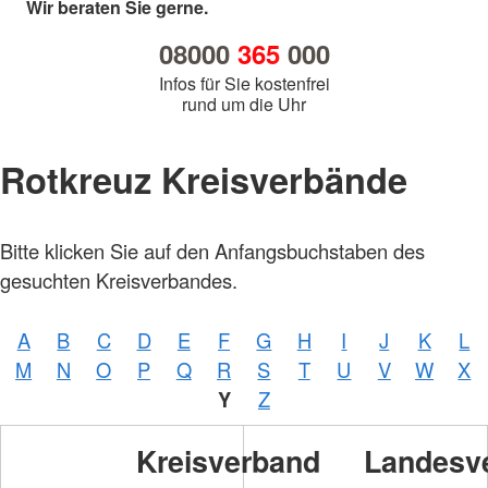
Wir beraten Sie gerne.
08000
365
000
Infos für Sie kostenfrei
rund um die Uhr
Rotkreuz Kreisverbände
Bitte klicken Sie auf den Anfangsbuchstaben des
gesuchten Kreisverbandes.
A
B
C
D
E
F
G
H
I
J
K
L
M
N
O
P
Q
R
S
T
U
V
W
X
Y
Z
Kreisverband
Landesv