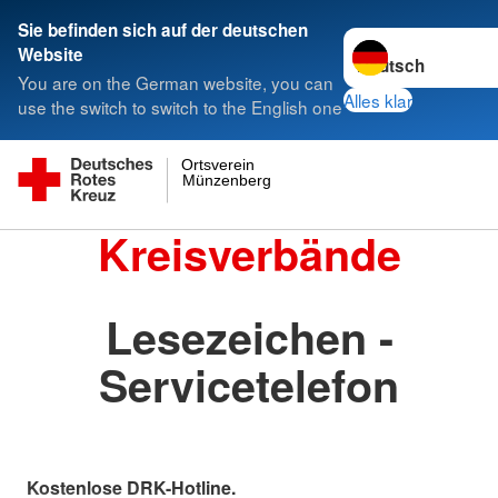
Sie befinden sich auf der deutschen
Sprache wechseln 
Website
You are on the German website, you can
Alles klar
use the switch to switch to the English one
Ortsverein
Münzenberg
Kreisverbände
Lesezeichen -
Servicetelefon
Kostenlose DRK-Hotline.