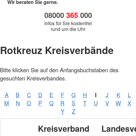
Wir beraten Sie gerne.
08000
365
000
Infos für Sie kostenfrei
rund um die Uhr
Rotkreuz Kreisverbände
Bitte klicken Sie auf den Anfangsbuchstaben des
gesuchten Kreisverbandes.
A
B
C
D
E
F
G
H
I
J
K
L
M
N
O
P
Q
R
S
T
U
V
W
X
Y
Z
Kreisverband
Landesv