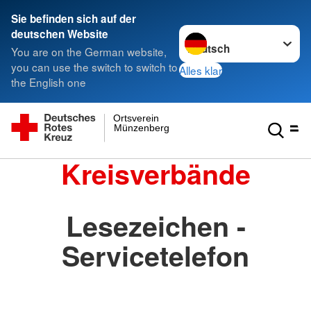
Sie befinden sich auf der
Sprache wechseln zu
deutschen Website
You are on the German website,
you can use the switch to switch to
Alles klar
the English one
Ortsverein
Münzenberg
Kreisverbände
Lesezeichen -
Servicetelefon