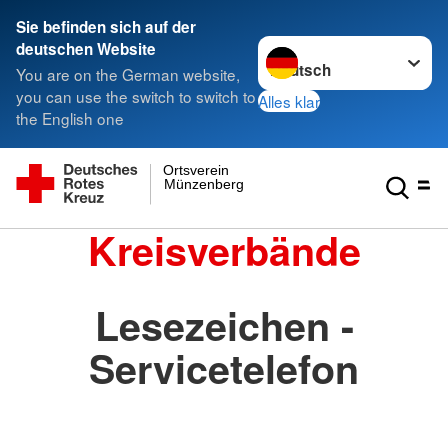
Sie befinden sich auf der
Sprache wechseln zu
deutschen Website
You are on the German website,
you can use the switch to switch to
Alles klar
the English one
Ortsverein
Münzenberg
Kreisverbände
Lesezeichen -
Servicetelefon