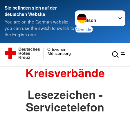
Sie befinden sich auf der
Sprache wechseln zu
deutschen Website
You are on the German website,
you can use the switch to switch to
Alles klar
the English one
Ortsverein
Münzenberg
Kreisverbände
Lesezeichen -
Servicetelefon