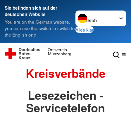
Sie befinden sich auf der
Sprache wechseln zu
deutschen Website
You are on the German website,
you can use the switch to switch to
Alles klar
the English one
Ortsverein
Münzenberg
Kreisverbände
Lesezeichen -
Servicetelefon