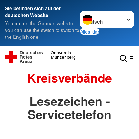
Sie befinden sich auf der
Sprache wechseln zu
deutschen Website
You are on the German website,
you can use the switch to switch to
Alles klar
the English one
Ortsverein
Münzenberg
Kreisverbände
Lesezeichen -
Servicetelefon