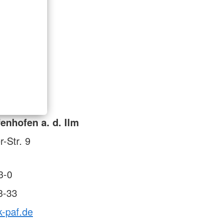
enhofen a. d. Ilm
-Str. 9
3-0
3-33
k-paf.de