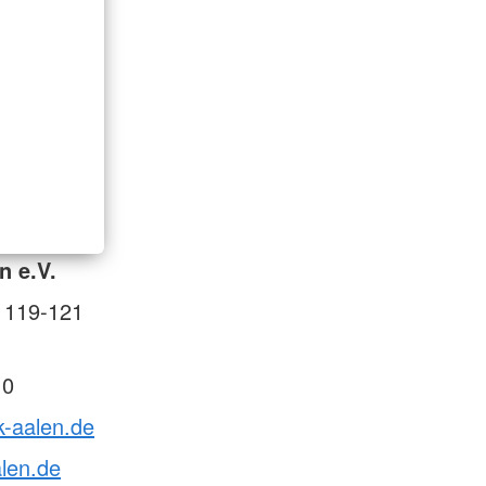
n e.V.
. 119-121
 0
k-aalen.de
len.de